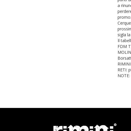
a rinun
perdere
promoz
Cerquet
prossim
sigla la
Il tabel
FDM TE
MOLINEL
Borsatt
RIMINI.
RETI: p
NOTE: 