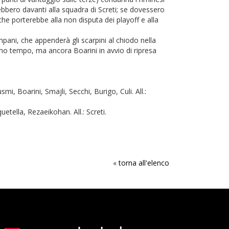
rebbero davanti alla squadra di Screti; se dovessero
che porterebbe alla non disputa dei playoff e alla
pani, che appenderà gli scarpini al chiodo nella
rimo tempo, ma ancora Boarini in avvio di ripresa
i, Boarini, Smajli, Secchi, Burigo, Culi. All.:
uetella, Rezaeikohan. All.: Screti.
«
torna all'elenco