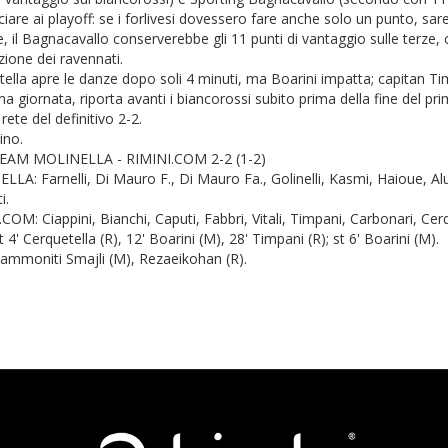
ciare ai playoff: se i forlivesi dovessero fare anche solo un punto, sa
, il Bagnacavallo conserverebbe gli 11 punti di vantaggio sulle terze, 
ione dei ravennati.
ella apre le danze dopo soli 4 minuti, ma Boarini impatta; capitan Tim
a giornata, riporta avanti i biancorossi subito prima della fine del p
 rete del definitivo 2-2.
lino.
AM MOLINELLA - RIMINI.COM 2-2 (1-2)
LA: Farnelli, Di Mauro F., Di Mauro Fa., Golinelli, Kasmi, Haioue, Alusm
i.
COM: Ciappini, Bianchi, Caputi, Fabbri, Vitali, Timpani, Carbonari, Cerq
t 4' Cerquetella (R), 12' Boarini (M), 28' Timpani (R); st 6' Boarini (M).
ammoniti Smajli (M), Rezaeikohan (R).