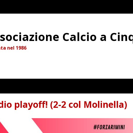
sociazione Calcio a Cin
ta nel 1986
io playoff! (2-2 col Molinella)