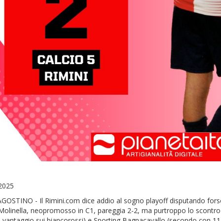
2025
OSTINO - Il Rimini.com dice addio al sogno playoff disputando forse 
linella, neopromosso in C1, pareggia 2-2, ma purtroppo lo scontro al
i vantaggio sui biancorossi) e Sporting Bagnacavallo (secondo con 11 