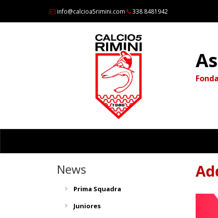
info@calcioa5rimini.com
338 8481942
As
Fonda
News
Add
Prima Squadra
Juniores