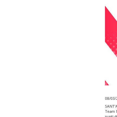
08/03/
SANT'AG
Team Mo
punti d